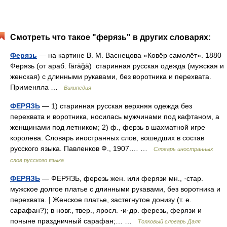
Смотреть что такое "ферязь" в других словарях:
Ферязь
— на картине В. М. Васнецова «Ковёр самолёт». 1880
Ферязь (от араб. färäğä) старинная русская одежда (мужская и
женская) с длинными рукавами, без воротника и перехвата.
Применяла …
Википедия
ФЕРЯЗЬ
— 1) старинная русская верхняя одежда без
перехвата и воротника, носилась мужчинами под кафтаном, а
женщинами под летником; 2) ф., ферзь в шахматной игре
королева. Словарь иностранных слов, вошедших в состав
русского языка. Павленков Ф., 1907.… …
Словарь иностранных
слов русского языка
ФЕРЯЗЬ
— ФЕРЯЗЬ, ферезь жен. или ферязи мн., ·стар.
мужское долгое платье с длинными рукавами, без воротника и
перехвата. | Женское платье, застегнутое донизу (т. е.
сарафан?); в новг., твер., яросл. ·и·др. ферезь, ферязи и
поныне праздничный сарафан;… …
Толковый словарь Даля