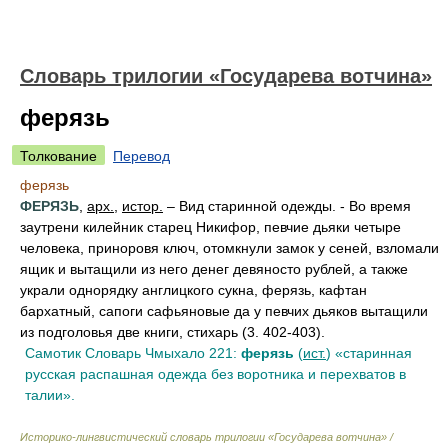
Словарь трилогии «Государева вотчина»
ферязь
Толкование
Перевод
ферязь
ФЕРЯЗЬ
,
арх.
,
истор.
– Вид старинной одежды. - Во время
заутрени килейник старец Никифор, певчие дьяки четыре
человека, приноровя ключ, отомкнули замок у сеней, взломали
ящик и вытащили из него денег девяносто рублей, а также
украли однорядку англицкого сукна, ферязь, кафтан
бархатный, сапоги сафьяновые да у певчих дьяков вытащили
из подголовья две книги, стихарь (3. 402-403).
Самотик Словарь Чмыхало 221:
ферязь
(
ист.
) «старинная
русская распашная одежда без воротника и перехватов в
талии».
Историко-лингвистический словарь трилогии «Государева вотчина» /