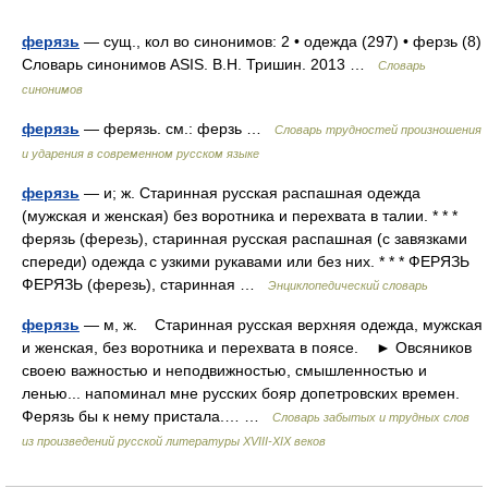
ферязь
— сущ., кол во синонимов: 2 • одежда (297) • ферзь (8)
Словарь синонимов ASIS. В.Н. Тришин. 2013 …
Словарь
синонимов
ферязь
— ферязь. см.: ферзь …
Словарь трудностей произношения
и ударения в современном русском языке
ферязь
— и; ж. Старинная русская распашная одежда
(мужская и женская) без воротника и перехвата в талии. * * *
ферязь (ферезь), старинная русская распашная (с завязками
спереди) одежда с узкими рукавами или без них. * * * ФЕРЯЗЬ
ФЕРЯЗЬ (ферезь), старинная …
Энциклопедический словарь
ферязь
— м, ж. Старинная русская верхняя одежда, мужская
и женская, без воротника и перехвата в поясе. ► Овсяников
своею важностью и неподвижностью, смышленностью и
ленью... напоминал мне русских бояр допетровских времен.
Ферязь бы к нему пристала.… …
Словарь забытых и трудных слов
из произведений русской литературы ХVIII-ХIХ веков